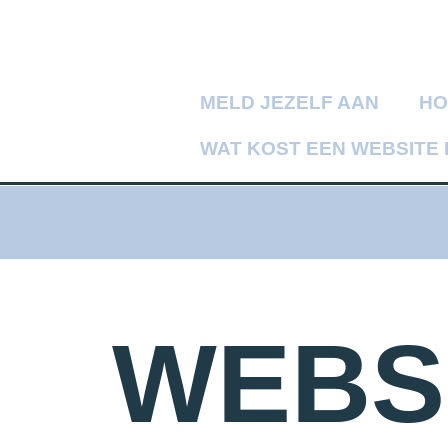
MELD JEZELF AAN
HO
WAT KOST EEN WEBSITE
WEBS