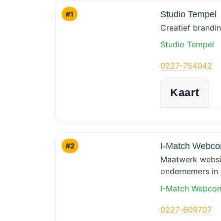
Studio Tempel
#1
Creatief brandi
Studio Tempel
0227-754042
Kaart
I-Match Webco
#2
Maatwerk websi
ondernemers in
I-Match Webcon
0227-609707