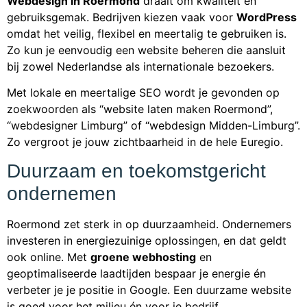
Webdesign in Roermond
draait om kwaliteit en
gebruiksgemak. Bedrijven kiezen vaak voor
WordPress
omdat het veilig, flexibel en meertalig te gebruiken is.
Zo kun je eenvoudig een website beheren die aansluit
bij zowel Nederlandse als internationale bezoekers.
Met lokale en meertalige SEO wordt je gevonden op
zoekwoorden als “website laten maken Roermond”,
“webdesigner Limburg” of “webdesign Midden-Limburg”.
Zo vergroot je jouw zichtbaarheid in de hele Euregio.
Duurzaam en toekomstgericht
ondernemen
Roermond zet sterk in op duurzaamheid. Ondernemers
investeren in energiezuinige oplossingen, en dat geldt
ook online. Met
groene webhosting
en
geoptimaliseerde laadtijden bespaar je energie én
verbeter je je positie in Google. Een duurzame website
is goed voor het milieu én voor je bedrijf.