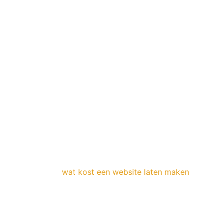
BENIEUWD
WAT JOUW
WEBSITE ZOU
KOSTEN?
Vul jouw wensen in en krijg binnen 1 minuut jouw
richtprijs. Zonder dat je daar je email voor hoeft op te
geven!
Benieuwd naar
wat kost een website laten maken
? Klik
de link